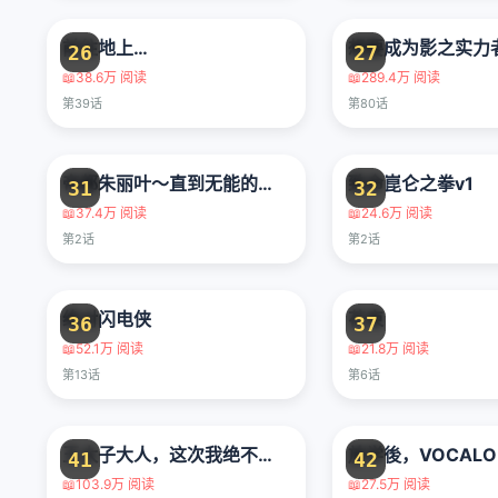
前往地上…
想要成为影之实力
26
27
📖
38.6万 阅读
📖
289.4万 阅读
第39话
第80话
帝都朱丽叶～直到无能的新娘获得幸福～
致命崑仑之拳v1
31
32
📖
37.4万 阅读
📖
24.6万 阅读
第2话
第2话
绝对闪电侠
花束
36
37
📖
52.1万 阅读
📖
21.8万 阅读
第13话
第6话
王太子大人，这次我绝不想被你杀掉！
放学後，VOCALO
41
42
📖
103.9万 阅读
📖
27.5万 阅读