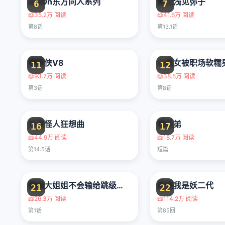
siw0n东方同人系列
爱上浅见弥子
6
7
📖
35.2万 阅读
📖
41.6万 阅读
第8话
第13.1话
钢铁侠V8
11
12
📖
93.7万 阅读
📖
38.5万 阅读
第3话
第8话
东京怪人狂想曲
镜兄弟
16
17
📖
44.9万 阅读
📖
18.7万 阅读
第14.5话
短篇
辣妹大姐姐不会输给跳级的同级生！
原来我是妖二代
21
22
📖
26.3万 阅读
📖
114.2万 阅读
第1话
第85回