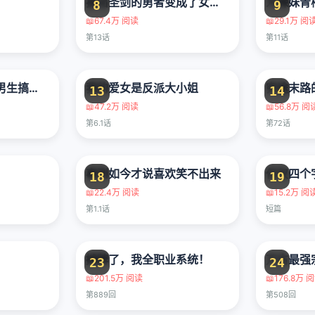
拔出圣剑的勇者变成了女孩子
8
9
📖
67.4万 阅读
📖
29.1万 阅
第13话
第11话
心机女被职场软糯男生搞得一团糟的故事
我的爱女是反派大小姐
穷途末路
13
14
📖
47.2万 阅读
📖
56.8万 阅
第6.1话
第72话
事到如今才说喜欢笑不出来
仅仅四个
18
19
📖
22.4万 阅读
📖
15.2万 阅
第1.1话
短篇
摊牌了，我全职业系统！
万古最强
23
24
📖
201.5万 阅读
📖
176.8万 
第889回
第508回