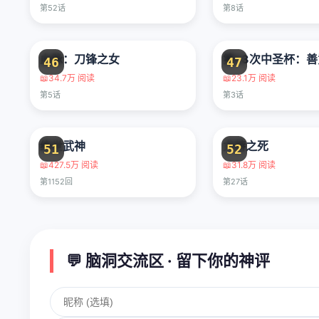
第52话
第8话
血脉：刀锋之女
46
47
📖
34.7万 阅读
📖
23.1万 阅读
第5话
第3话
绝世武神
尤特之死
51
52
📖
427.5万 阅读
📖
31.8万 阅读
第1152回
第27话
💬 脑洞交流区 · 留下你的神评