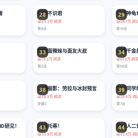
者
黄昏不识君
28
29
📖
33.2万 阅读
📖
28.7万 阅
第8话
第19话
荞麦面辣妹与面友大叔
没落千金
33
34
📖
19.3万 阅读
📖
61.2万 阅
第2话
第38话
古墓丽影：劳拉与冰封预言
蛇目同学
38
39
📖
48.3万 阅读
📖
29.4万 阅
圣器3
第7话
ID研见！
天降托蒂！
筋肉人二
43
44
📖
33.9万 阅读
📖
42.6万 阅