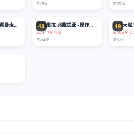
第29话
第132话
第23次中圣杯：善意暴走的圣杯战争
香格里拉·弗陇提亚~屎作猎人向神作发起挑战~
48
49
📖
312.7万 阅读
📖
95.4万 阅
第260话
第70回