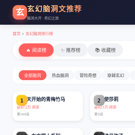
玄幻脑洞文推荐
玄
脑洞大开 · 奇幻之旅
首页
>
玄幻脑洞排行榜
🔥 阅读榜
✨ 推荐榜
📚 收藏榜
全部脑洞
热血脑洞
冒险奇想
穿越玄幻
从今天开始的青梅竹马
魔法使莎莉
1
2
📖
87.2万 阅读
📖
62.1万 阅读
第144话
第3话