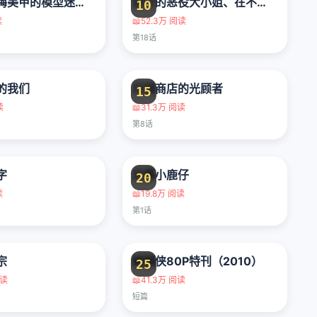
为辣妹青梅美甲的模型迷竹马
逆行的恶役大小姐、在不知為何失去了魔力之后变成了深闺大小姐
10
读
📖
52.3万 阅读
第18话
的我们
乐园商店的光顾者
15
读
📖
31.3万 阅读
第8话
字
恋慕小鹿仔
20
读
📖
19.8万 阅读
第1话
宗
蝙蝠侠80P特刊（2010）
25
阅读
📖
41.3万 阅读
短篇