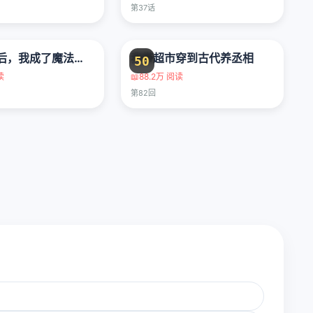
第37话
让出天赋后，我成了魔法界团宠
我带超市穿到古代养丞相
50
读
📖
88.2万 阅读
第82回