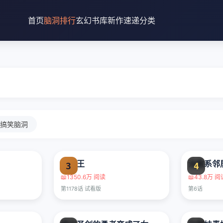
首页
脑洞排行
玄幻书库
新作速递
分类
搞笑脑洞
海贼王
治愈系邻
3
4
📖
1350.6万 阅读
📖
43.8万 阅
第1178话 试看版
第6话