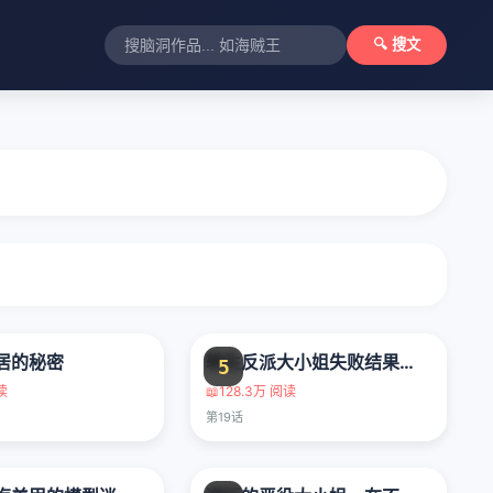
🔍 搜文
居的秘密
转生反派大小姐失败结果成了赢家女主
5
读
📖
128.3万 阅读
第19话