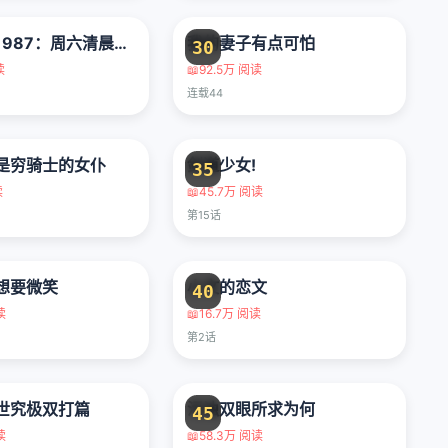
忍者神龟1987：周六清晨的大冒险v2
我的妻子有点可怕
30
读
📖
92.5万 阅读
连载44
是穷骑士的女仆
剑道少女!
35
读
📖
45.7万 阅读
第15话
想要微笑
小文的恋文
40
读
📖
16.7万 阅读
第2话
世究极双打篇
污浊双眼所求为何
45
读
📖
58.3万 阅读